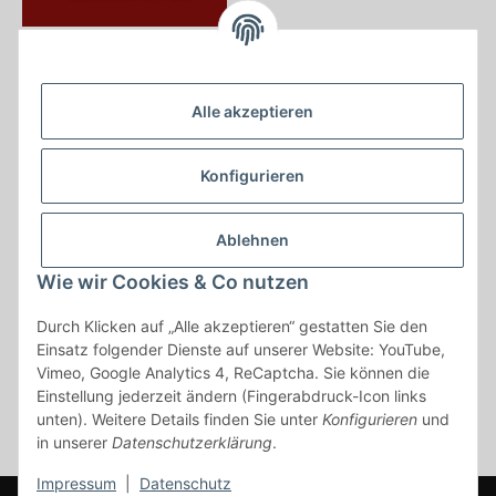
Krayer e Dampfer Shop
Krayerstraße 249
Alle akzeptieren
45307 Essen
Tel.:
0201555402
Konfigurieren
info@krayer-edampfer-shop.de
Gesetzliche Informationen
Ablehnen
Informationen
Wie wir Cookies & Co nutzen
Durch Klicken auf „Alle akzeptieren“ gestatten Sie den
Vertrag widerrufen
Einsatz folgender Dienste auf unserer Website: YouTube,
Vimeo, Google Analytics 4, ReCaptcha. Sie können die
* Alle Preise inkl. gesetzlicher USt., zzgl.
Versand
Einstellung jederzeit ändern (Fingerabdruck-Icon links
* gilt für Lieferungen innerhalb Deutschlands, Lieferzeiten für andere
unten). Weitere Details finden Sie unter
Konfigurieren
und
Länder entnehmen Sie bitte der Schaltfläche mit den
in unserer
Datenschutzerklärung
.
Versandinformationen
Impressum
|
Datenschutz