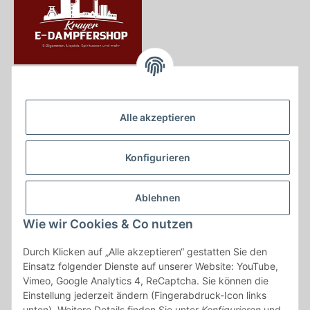
Krayer e Dampfer Shop
Krayerstraße 249
Alle akzeptieren
45307 Essen
Tel.:
0201555402
Konfigurieren
info@krayer-edampfer-shop.de
Gesetzliche Informationen
Ablehnen
Informationen
Wie wir Cookies & Co nutzen
Durch Klicken auf „Alle akzeptieren“ gestatten Sie den
Vertrag widerrufen
Einsatz folgender Dienste auf unserer Website: YouTube,
Vimeo, Google Analytics 4, ReCaptcha. Sie können die
* Alle Preise inkl. gesetzlicher USt., zzgl.
Versand
Einstellung jederzeit ändern (Fingerabdruck-Icon links
* gilt für Lieferungen innerhalb Deutschlands, Lieferzeiten für andere
unten). Weitere Details finden Sie unter
Konfigurieren
und