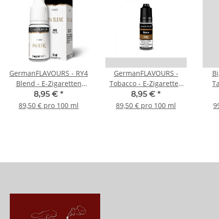
GermanFLAVOURS - RY4
GermanFLAVOURS -
Bi
Blend - E-Zigaretten
Tobacco - E-Zigaretten
Ta
Liquid 3mg/ml
Liquid 3mg/ml
8,95 €
*
8,95 €
*
89,50 € pro 100 ml
89,50 € pro 100 ml
9