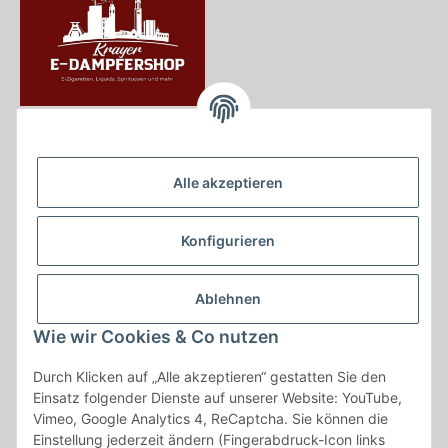
Krayer e Dampfer Shop
Krayerstraße 249
Alle akzeptieren
45307 Essen
Tel.:
0201555402
Konfigurieren
info@krayer-edampfer-shop.de
Gesetzliche Informationen
Ablehnen
Informationen
Wie wir Cookies & Co nutzen
Durch Klicken auf „Alle akzeptieren“ gestatten Sie den
Vertrag widerrufen
Einsatz folgender Dienste auf unserer Website: YouTube,
Vimeo, Google Analytics 4, ReCaptcha. Sie können die
* Alle Preise inkl. gesetzlicher USt., zzgl.
Versand
Einstellung jederzeit ändern (Fingerabdruck-Icon links
* gilt für Lieferungen innerhalb Deutschlands, Lieferzeiten für andere