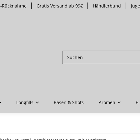
te-Rücknahme
Gratis Versand ab 99€
Händlerbund
Jug
Longfills
Basen & Shots
Aromen
E-