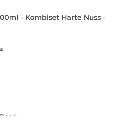
00ml - Kombiset Harte Nuss -
ne
bweichend)