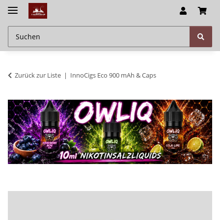
Zurück zur Liste
InnoCigs Eco 900 mAh & Caps