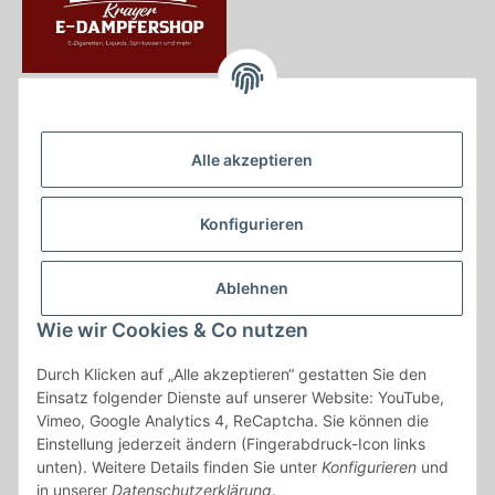
Krayer e Dampfer Shop
Krayerstraße 249
Alle akzeptieren
45307 Essen
Tel.:
0201555402
Konfigurieren
info@krayer-edampfer-shop.de
Gesetzliche Informationen
Ablehnen
Informationen
Wie wir Cookies & Co nutzen
Durch Klicken auf „Alle akzeptieren“ gestatten Sie den
Vertrag widerrufen
Einsatz folgender Dienste auf unserer Website: YouTube,
Vimeo, Google Analytics 4, ReCaptcha. Sie können die
* Alle Preise inkl. gesetzlicher USt., zzgl.
Versand
Einstellung jederzeit ändern (Fingerabdruck-Icon links
* gilt für Lieferungen innerhalb Deutschlands, Lieferzeiten für andere
unten). Weitere Details finden Sie unter
Konfigurieren
und
Länder entnehmen Sie bitte der Schaltfläche mit den
in unserer
Datenschutzerklärung
.
Versandinformationen