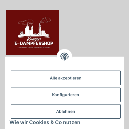
Krayer e Dampfer Shop
Krayerstraße 249
Alle akzeptieren
45307 Essen
Tel.:
0201555402
Konfigurieren
info@krayer-edampfer-shop.de
Gesetzliche Informationen
Ablehnen
Informationen
Wie wir Cookies & Co nutzen