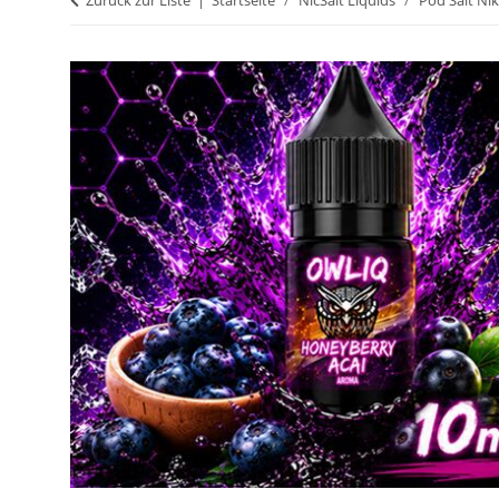
Zurück zur Liste
Startseite
NicSalt Liquids
Pod Salt Nik