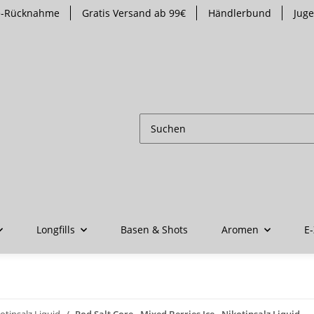
te-Rücknahme
Gratis Versand ab 99€
Händlerbund
Jug
Longfills
Basen & Shots
Aromen
E-