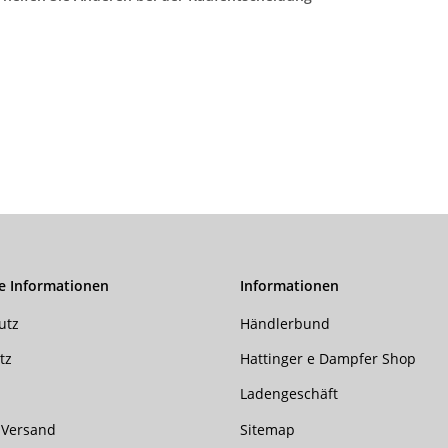
e Informationen
Informationen
utz
Händlerbund
tz
Hattinger e Dampfer Shop
Ladengeschäft
 Versand
Sitemap