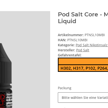
Pod Salt Core - M
Liquid
Artikelnummer:
PTNSL10MBI
HAN:
PTNSL10MBI
Kategorie:
Pod Salt Nikotinsalz
Hersteller:
Pod Salt
Gefahrentafel:
H302, H317, P102, P264
Packung
Bitte wählen Sie eine Variat