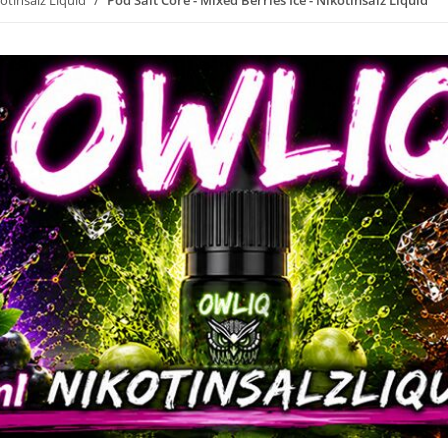
otinsalz Liquid
Pod Salt Core - Mixed Berries Ice - Nikotinsalz Liquid