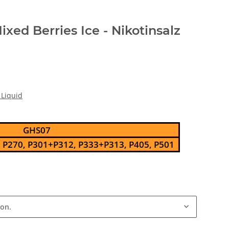
ixed Berries Ice - Nikotinsalz
 Liquid
GHS07
, P270, P301+P312, P333+P313, P405, P501
ion.