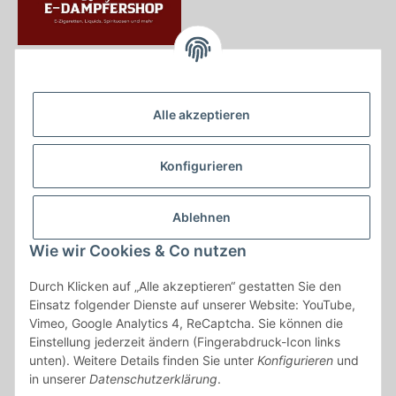
Krayer e Dampfer Shop
Krayerstraße 249
Alle akzeptieren
45307 Essen
Tel.:
0201555402
Konfigurieren
info@krayer-edampfer-shop.de
Gesetzliche Informationen
Ablehnen
Informationen
Wie wir Cookies & Co nutzen
Durch Klicken auf „Alle akzeptieren“ gestatten Sie den
Vertrag widerrufen
Einsatz folgender Dienste auf unserer Website: YouTube,
Vimeo, Google Analytics 4, ReCaptcha. Sie können die
* Alle Preise inkl. gesetzlicher USt., zzgl.
Versand
Einstellung jederzeit ändern (Fingerabdruck-Icon links
* gilt für Lieferungen innerhalb Deutschlands, Lieferzeiten für andere
unten). Weitere Details finden Sie unter
Konfigurieren
und
Länder entnehmen Sie bitte der Schaltfläche mit den
in unserer
Datenschutzerklärung
.
Versandinformationen