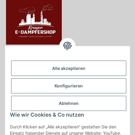
Krayer e Dampfer Shop
Krayerstraße 249
Alle akzeptieren
45307 Essen
Tel.:
0201555402
Konfigurieren
info@krayer-edampfer-shop.de
Gesetzliche Informationen
Ablehnen
Informationen
Wie wir Cookies & Co nutzen
Durch Klicken auf „Alle akzeptieren“ gestatten Sie den
Vertrag widerrufen
Einsatz folgender Dienste auf unserer Website: YouTube,