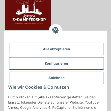
Krayer e Dampfer Shop
Krayerstraße 249
Alle akzeptieren
45307 Essen
Tel.:
0201555402
Konfigurieren
info@krayer-edampfer-shop.de
Gesetzliche Informationen
Ablehnen
Informationen
Wie wir Cookies & Co nutzen
Durch Klicken auf „Alle akzeptieren“ gestatten Sie den
Vertrag widerrufen
Einsatz folgender Dienste auf unserer Website: YouTube,
Vimeo, Google Analytics 4, ReCaptcha. Sie können die
* Alle Preise inkl. gesetzlicher USt., zzgl.
Versand