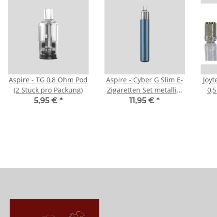
Aspire - TG 0,8 Ohm Pod
Aspire - Cyber G Slim E-
Joyt
(2 Stück pro Packung)
Zigaretten Set metallic-
0,
dunkelblau
5,95 €
*
11,95 €
*