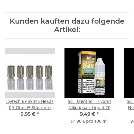
Kunden kauften dazu folgende
Artikel:
Joytech BF SS316 Heads
SC - Menthol - Hybrid
SC - 
0,5 Ohm (5 Stück pro
Nikotinsalz Liquid 20
Nik
Packung)
mg/ml
9,95 €
*
9,49 €
*
94,90 € pro 100 ml
9