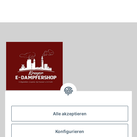
Krayer e Dampfer Shop
Krayerstraße 249
Alle akzeptieren
45307 Essen
Tel.:
0201555402
Konfigurieren
info@krayer-edampfer-shop.de