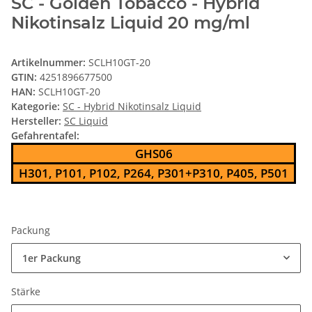
SC - Golden Tobacco - Hybrid
Nikotinsalz Liquid 20 mg/ml
Artikelnummer:
SCLH10GT-20
GTIN:
4251896677500
HAN:
SCLH10GT-20
Kategorie:
SC - Hybrid Nikotinsalz Liquid
Hersteller:
SC Liquid
Gefahrentafel:
GHS06
H301, P101, P102, P264, P301+P310, P405, P501
Packung
1er Packung
Stärke