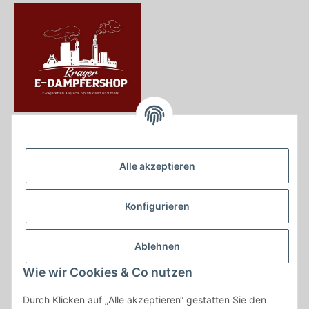
Krayer e Dampfer Shop
Krayerstraße 249
Alle akzeptieren
45307 Essen
Tel.:
0201555402
Konfigurieren
info@krayer-edampfer-shop.de
Gesetzliche Informationen
Ablehnen
Informationen
Wie wir Cookies & Co nutzen
Durch Klicken auf „Alle akzeptieren“ gestatten Sie den
Vertrag widerrufen