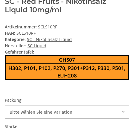
SC - Red Fruits - Nikotinsalz
Liquid 10mg/ml
Artikelnummer:
SCLS10RF
HAN:
SCLS10RF
Kategorie:
SC - Nikotinsalz Liquid
Hersteller:
SC Liquid
Gefahrentafel:
GHS07
H302, P101, P102, P270, P301+P312, P330, P501,
EUH208
Packung
Bitte wählen Sie eine Variation.
Stärke