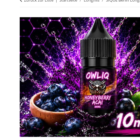
Zurück zur Liste
Startseite
Longfills
SIQUE Berlin Longf