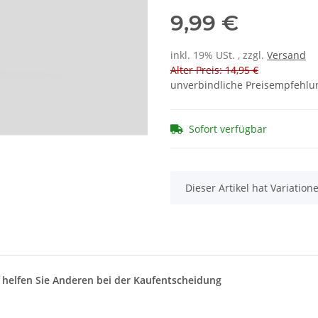
9,99 €
inkl. 19% USt. , zzgl.
Versand
Alter Preis: 14,95 €
unverbindliche Preisempfehlun
Sofort verfügbar
x
Dieser Artikel hat Variatio
d helfen Sie Anderen bei der Kaufentscheidung