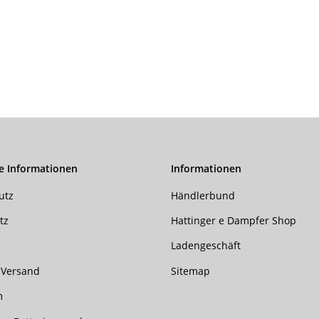
e Informationen
Informationen
utz
Händlerbund
tz
Hattinger e Dampfer Shop
Ladengeschäft
 Versand
Sitemap
m