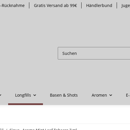
te-Rücknahme
Gratis Versand ab 99€
Händlerbund
Jug
Longfills
Basen & Shots
Aromen
E-