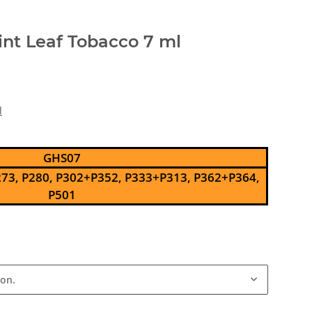
nt Leaf Tobacco 7 ml
l
GHS07
73, P280, P302+P352, P333+P313, P362+P364,
P501
ion.