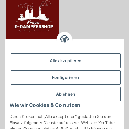
Krayer e Dampfer Shop
Krayerstraße 249
Alle akzeptieren
45307 Essen
Tel.:
0201555402
Konfigurieren
info@krayer-edampfer-shop.de
Gesetzliche Informationen
Ablehnen
Informationen
Wie wir Cookies & Co nutzen
Durch Klicken auf „Alle akzeptieren“ gestatten Sie den
Vertrag widerrufen
Einsatz folgender Dienste auf unserer Website: YouTube,
Vimeo, Google Analytics 4, ReCaptcha. Sie können die