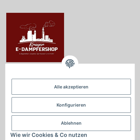
Krayer e Dampfer Shop
Krayerstraße 249
Alle akzeptieren
45307 Essen
Tel.:
0201555402
Konfigurieren
info@krayer-edampfer-shop.de
Gesetzliche Informationen
Ablehnen
Informationen
Wie wir Cookies & Co nutzen