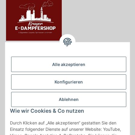
Krayer e Dampfer Shop
Krayerstraße 249
Alle akzeptieren
45307 Essen
Tel.:
0201555402
Konfigurieren
info@krayer-edampfer-shop.de
Gesetzliche Informationen
Ablehnen
Informationen
Wie wir Cookies & Co nutzen
Durch Klicken auf „Alle akzeptieren“ gestatten Sie den
Vertrag widerrufen
Einsatz folgender Dienste auf unserer Website: YouTube,