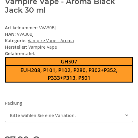
Vampire Vape - Aroma Black
Jack 30 ml
Artikelnummer:
VVA30BJ
HAN:
VVA30BJ
Kategorie:
Vampire Vape - Aroma
Hersteller:
Vampire Vape
Gefahrentafel:
GHS07
EUH208, P101, P102, P280, P302+P352,
P333+P313, P501
Packung
Bitte wählen Sie eine Variation.