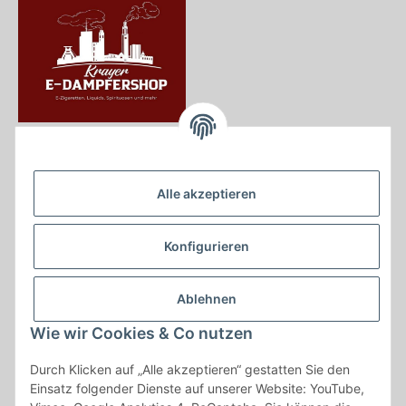
Krayer e Dampfer Shop
Krayerstraße 249
Alle akzeptieren
45307 Essen
Tel.:
0201555402
Konfigurieren
info@krayer-edampfer-shop.de
Gesetzliche Informationen
Ablehnen
Informationen
Wie wir Cookies & Co nutzen
Durch Klicken auf „Alle akzeptieren“ gestatten Sie den
Vertrag widerrufen
Einsatz folgender Dienste auf unserer Website: YouTube,