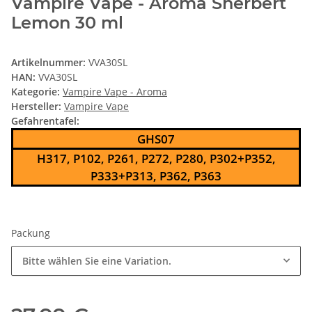
Vampire Vape - Aroma Sherbert
Lemon 30 ml
Artikelnummer:
VVA30SL
HAN:
VVA30SL
Kategorie:
Vampire Vape - Aroma
Hersteller:
Vampire Vape
Gefahrentafel:
GHS07
H317, P102, P261, P272, P280, P302+P352,
P333+P313, P362, P363
Packung
Bitte wählen Sie eine Variation.