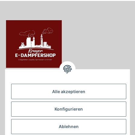
Krayer e Dampfer Shop
Krayerstraße 249
Alle akzeptieren
45307 Essen
Tel.:
0201555402
Konfigurieren
info@krayer-edampfer-shop.de
Gesetzliche Informationen
Ablehnen
Informationen