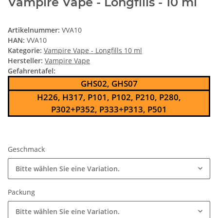
Vampire Vape - Longfills - 10 ml
Artikelnummer:
VVA10
HAN:
VVA10
Kategorie:
Vampire Vape - Longfills 10 ml
Hersteller:
Vampire Vape
Gefahrentafel:
GHS02, GHS07
H226, H317, P101, P102, P210, P280,
P302+P352, P333+P313, P501
Geschmack
Bitte wählen Sie eine Variation.
Packung
Bitte wählen Sie eine Variation.