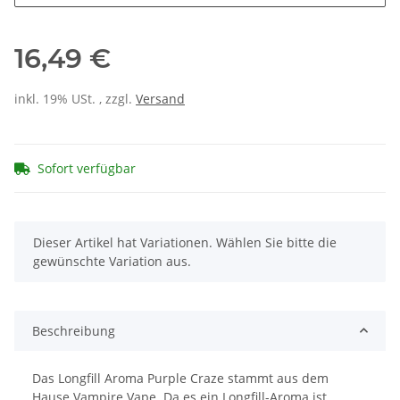
16,49 €
inkl. 19% USt. , zzgl.
Versand
Sofort verfügbar
x
Dieser Artikel hat Variationen. Wählen Sie bitte die
gewünschte Variation aus.
Beschreibung
Das Longfill Aroma Purple Craze stammt aus dem
Hause Vampire Vape. Da es ein Longfill-Aroma ist,