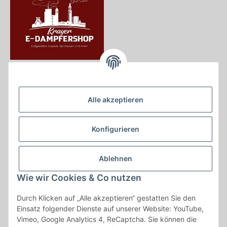
Krayer e Dampfer Shop
Krayerstraße 249
Alle akzeptieren
45307 Essen
Tel.:
0201555402
Konfigurieren
info@krayer-edampfer-shop.de
Gesetzliche Informationen
Ablehnen
Informationen
Wie wir Cookies & Co nutzen
Durch Klicken auf „Alle akzeptieren“ gestatten Sie den
Vertrag widerrufen
Einsatz folgender Dienste auf unserer Website: YouTube,
Vimeo, Google Analytics 4, ReCaptcha. Sie können die
* Alle Preise inkl. gesetzlicher USt., zzgl.
Versand