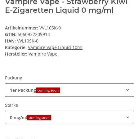
Vampire Vape - Strawberry Kiwi
E-Zigaretten Liquid 0 mg/ml
Artikelnummer:
VVL10SK-0
GTIN:
5060932209914
HAN:
VVL10SK-0
Kategorie:
Vampire Vape Liquid 10ml
Hersteller:
Vampire Vape
Packung
1er Packung
coming soon
Stärke
0 mg/ml
coming soon