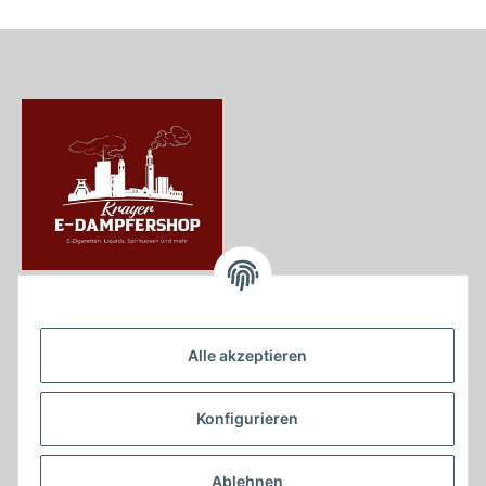
Krayer e Dampfer Shop
Krayerstraße 249
Alle akzeptieren
45307 Essen
Tel.:
0201555402
Konfigurieren
info@krayer-edampfer-shop.de
Gesetzliche Informationen
Ablehnen