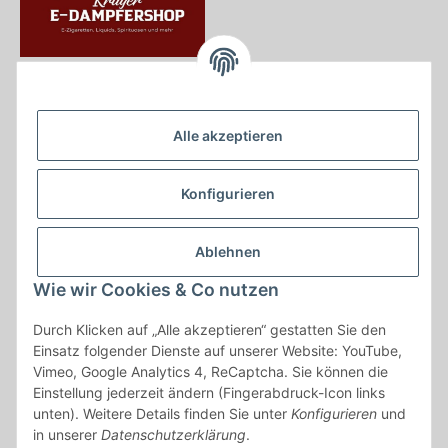
Krayer e Dampfer Shop
Krayerstraße 249
Alle akzeptieren
45307 Essen
Tel.:
0201555402
Konfigurieren
info@krayer-edampfer-shop.de
Gesetzliche Informationen
Ablehnen
Informationen
Wie wir Cookies & Co nutzen
Durch Klicken auf „Alle akzeptieren“ gestatten Sie den
Vertrag widerrufen
Einsatz folgender Dienste auf unserer Website: YouTube,
Vimeo, Google Analytics 4, ReCaptcha. Sie können die
* Alle Preise inkl. gesetzlicher USt., zzgl.
Versand
Einstellung jederzeit ändern (Fingerabdruck-Icon links
* gilt für Lieferungen innerhalb Deutschlands, Lieferzeiten für andere
unten). Weitere Details finden Sie unter
Konfigurieren
und
Länder entnehmen Sie bitte der Schaltfläche mit den
in unserer
Datenschutzerklärung
.
Versandinformationen