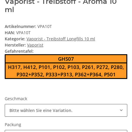
Vaporist - Treibstoff - Aroma 10
ml
Artikelnummer:
VPA10T
HAN:
VPA10T
Kategorie:
Vaporist - Treibstoff Longfills 10 ml
Hersteller:
Vaporist
Gefahrentafel:
GHS07
H317, H412, P101, P102, P103, P261, P272, P280,
P302+P352, P333+P313, P362+P364, P501
Geschmack
Bitte wählen Sie eine Variation.
Packung