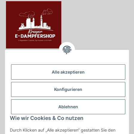
Krayer e Dampfer Shop
Krayerstraße 249
Alle akzeptieren
45307 Essen
Tel.:
0201555402
Konfigurieren
info@krayer-edampfer-shop.de
Gesetzliche Informationen
Ablehnen
Informationen
Wie wir Cookies & Co nutzen
Durch Klicken auf „Alle akzeptieren“ gestatten Sie den
Vertrag widerrufen