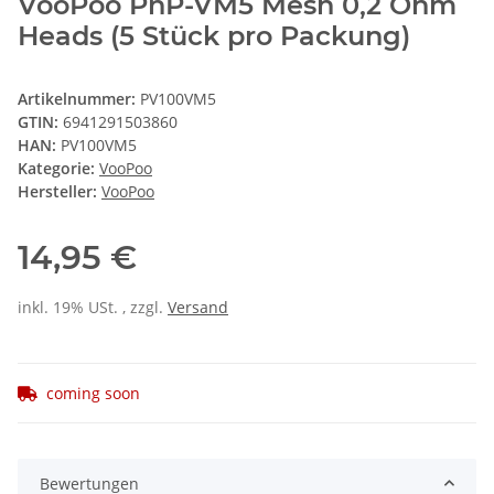
VooPoo PnP-VM5 Mesh 0,2 Ohm
Heads (5 Stück pro Packung)
Artikelnummer:
PV100VM5
GTIN:
6941291503860
HAN:
PV100VM5
Kategorie:
VooPoo
Hersteller:
VooPoo
14,95 €
inkl. 19% USt. , zzgl.
Versand
coming soon
Bewertungen