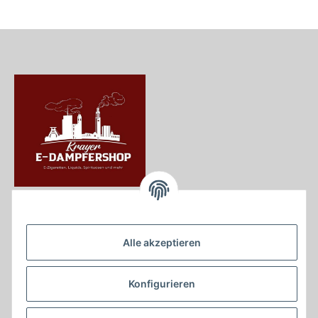
Krayer e Dampfer Shop
Krayerstraße 249
Alle akzeptieren
45307 Essen
Tel.:
0201555402
Konfigurieren
info@krayer-edampfer-shop.de
Gesetzliche Informationen