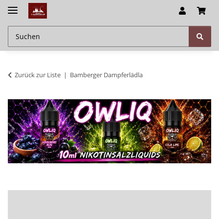
Zurück zur Liste
Bamberger Dampferlädla