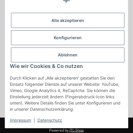
Krayer e Dampfer Shop
Krayerstraße 249
Alle akzeptieren
45307 Essen
Tel.:
0201555402
Konfigurieren
info@krayer-edampfer-shop.de
Gesetzliche Informationen
Ablehnen
Informationen
Wie wir Cookies & Co nutzen
Durch Klicken auf „Alle akzeptieren“ gestatten Sie den
Vertrag widerrufen
Einsatz folgender Dienste auf unserer Website: YouTube,
Vimeo, Google Analytics 4, ReCaptcha. Sie können die
* Alle Preise inkl. gesetzlicher USt., zzgl.
Versand
Einstellung jederzeit ändern (Fingerabdruck-Icon links
* gilt für Lieferungen innerhalb Deutschlands, Lieferzeiten für andere
unten). Weitere Details finden Sie unter
Konfigurieren
und
Länder entnehmen Sie bitte der Schaltfläche mit den
in unserer
Datenschutzerklärung
.
Versandinformationen
Impressum
|
Datenschutz
© www.krayer-edamfper-shop.de
Powered by
JTL-Shop