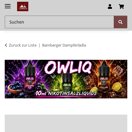
Zurück zur Liste
Bamberger Dampferlädla