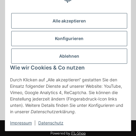
Krayer e Dampfer Shop
Krayerstraße 249
Alle akzeptieren
45307 Essen
Tel.:
0201555402
Konfigurieren
info@krayer-edampfer-shop.de
Gesetzliche Informationen
Ablehnen
Informationen
Wie wir Cookies & Co nutzen
Durch Klicken auf „Alle akzeptieren“ gestatten Sie den
Vertrag widerrufen
Einsatz folgender Dienste auf unserer Website: YouTube,
Vimeo, Google Analytics 4, ReCaptcha. Sie können die
* Alle Preise inkl. gesetzlicher USt., zzgl.
Versand
Einstellung jederzeit ändern (Fingerabdruck-Icon links
* gilt für Lieferungen innerhalb Deutschlands, Lieferzeiten für andere
unten). Weitere Details finden Sie unter
Konfigurieren
und
Länder entnehmen Sie bitte der Schaltfläche mit den
in unserer
Datenschutzerklärung
.
Versandinformationen
Impressum
|
Datenschutz
© www.krayer-edamfper-shop.de
Powered by
JTL-Shop